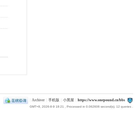
|
Archiver
|
手机版
|
小黑屋
|
https://www.onepound.cn/bbs
GMT+8, 2026-8-9 18:21
, Processed in 0.062606 second(s), 12 queries .