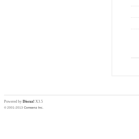
Powered by
Discuz!
X3.5
© 2001-2013
Comsenz Inc.