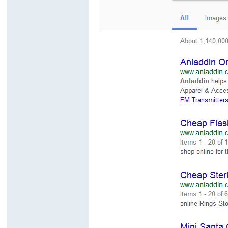
ou
nd
.cn