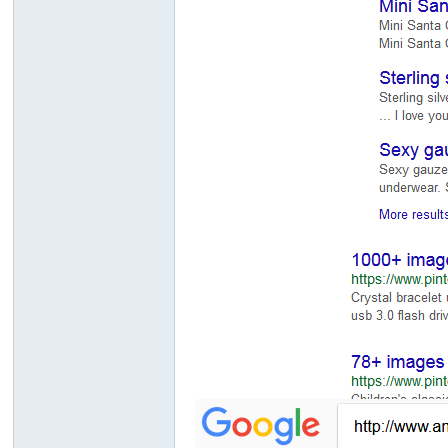
on
ep