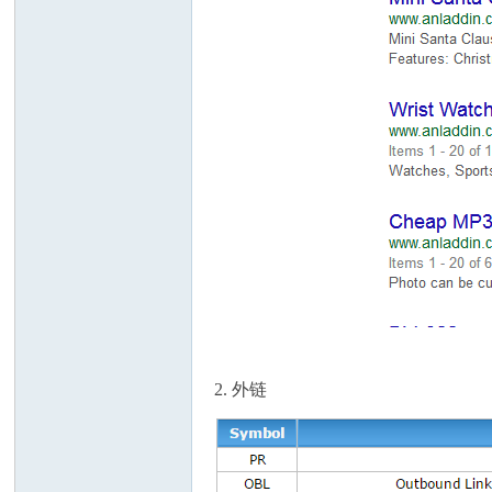
/bb
2. 外链
s