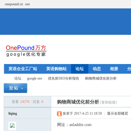
onepound.cn
seo
英语企业工厂站
英语购物站
论坛
动态
相册
论坛
google seo
优化前SEO分析报告
购物商城优化前分析
购物商城优化前分析
查看:
24278
|
回复:
0
[复制链接]
w
»
›
›
›
liqing
发表于 2017-4-25 11:18:59
|
显示全部楼层
网址：anladdin.com