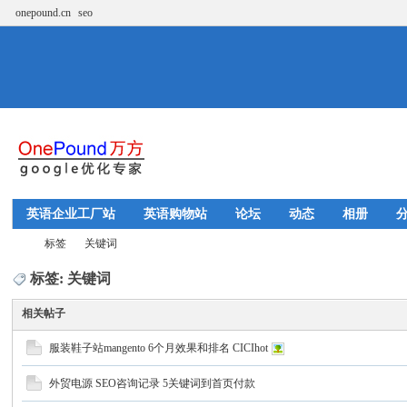
onepound.cn
seo
英语企业工厂站
英语购物站
论坛
动态
相册
标签
关键词
标签: 关键词
相关帖子
w
›
›
服装鞋子站mangento 6个月效果和排名 CICIhot
外贸电源 SEO咨询记录 5关键词到首页付款