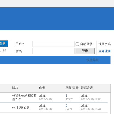
用户名
自动登录
找回密码
开始
登录
密码
立即注册
快捷导航
版块
作者
回复/查看
最后发表
外贸购物站SEO案
admin
1
admin
例20个
2015-3-20
12270
2015-3-20 17:08
admin
0
admin
seo 问答记录
2015-6-26
8463
2015-6-26 10:44