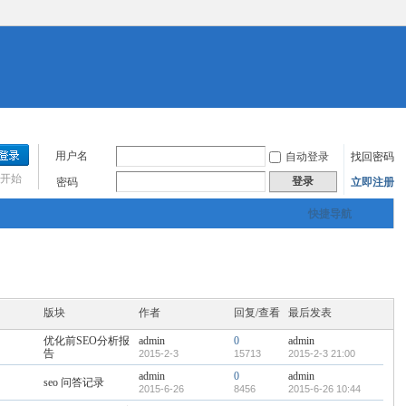
用户名
自动登录
找回密码
开始
登录
密码
立即注册
快捷导航
版块
作者
回复/查看
最后发表
优化前SEO分析报
admin
0
admin
告
2015-2-3
15713
2015-2-3 21:00
admin
0
admin
seo 问答记录
2015-6-26
8456
2015-6-26 10:44